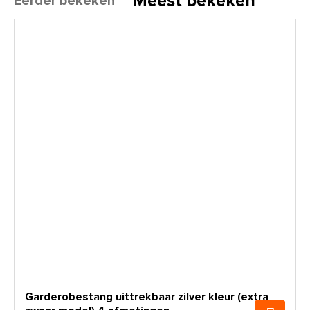
Meest bekeken
Eerder bekeken
Garderobestang uittrekbaar zilver kleur (extra