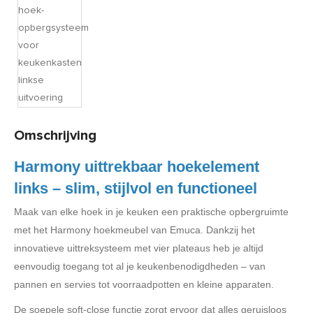
Product code:
HAR3535
Binnen 5 tot 10 werkdagen geleverd
Omschrijving
Harmony uittrekbaar hoekelement
links – slim, stijlvol en functioneel
Maak van elke hoek in je keuken een praktische opbergruimte
met het Harmony hoekmeubel van Emuca. Dankzij het
innovatieve uittreksysteem met vier plateaus heb je altijd
eenvoudig toegang tot al je keukenbenodigdheden – van
pannen en servies tot voorraadpotten en kleine apparaten.
De soepele soft-close functie zorgt ervoor dat alles geruisloos