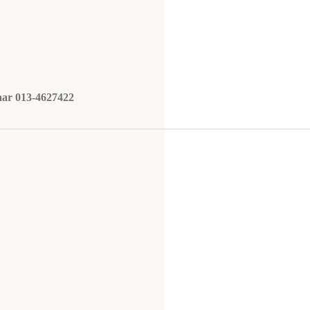
naar 013-4627422