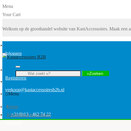
Menu
Your Cart
Welkom op de groothandel website van KastAccessoires. Maak een ac
Inloggen
Zoeken
Registreren
verkoop@kastaccessoiresb2b.nl
Menu
Home
+31(0)13 - 462 74 22
Kledingkast accessoires
Inloggen