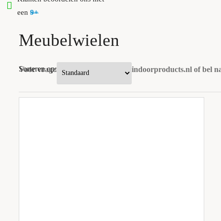
een
9+
Meubelwielen
Sorteren op:
Voor vragen mail naar verkoop@indoorproducts.nl of bel 