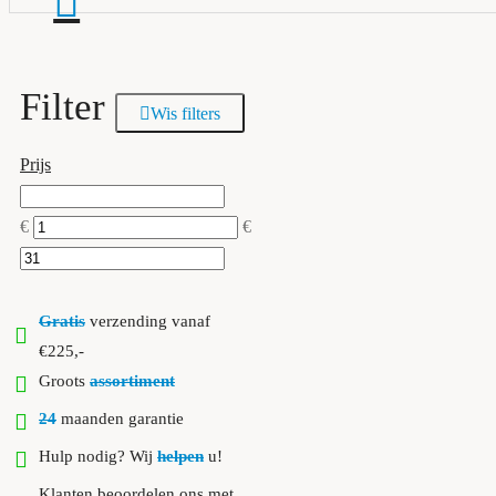
Filter
Wis filters
Prijs
€
€
Gratis
verzending vanaf
€225,-
Groots
assortiment
24
maanden garantie
Hulp nodig? Wij
helpen
u!
Klanten beoordelen ons met