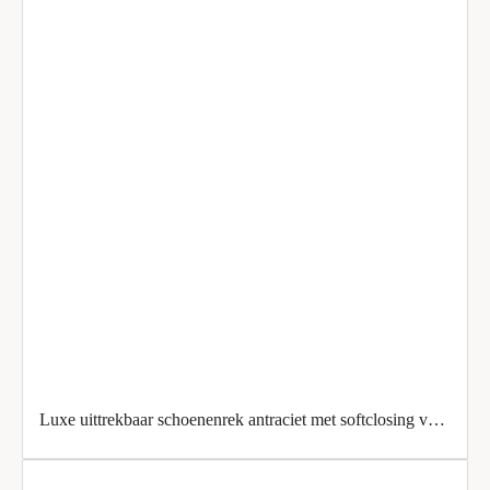
Luxe uittrekbaar schoenenrek antraciet met softclosing voor alle soorten schoenen