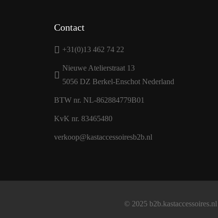
Contact
+31(0)13 462 74 22
Nieuwe Atelierstraat 13
5056 DZ Berkel-Enschot Nederland
BTW nr. NL-862884779B01
KvK nr. 83465480
verkoop@kastaccessoiresb2b.nl
© 2025 b2b.kastaccessoires.nl