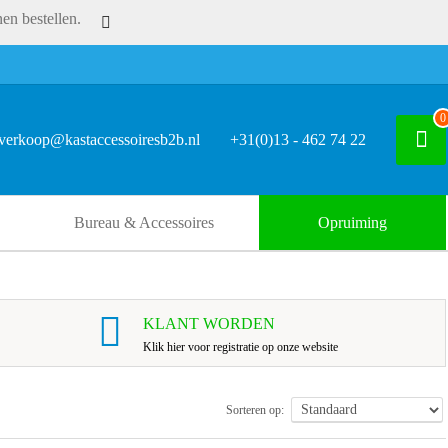
en bestellen.
0
verkoop@kastaccessoiresb2b.nl
+31(0)13 - 462 74 22
Bureau & Accessoires
Opruiming
KLANT WORDEN
Klik hier voor registratie op onze website
Sorteren op: