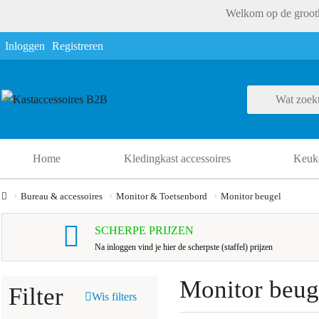
Welkom op de grooth
Inloggen
Registreren
Home
Kledingkast accessoires
Keuke
Bureau & accessoires
Monitor & Toetsenbord
Monitor beugel
SCHERPE PRIJZEN
Na inloggen vind je hier de scherpste (staffel) prijzen
Monitor beug
Filter
Wis filters