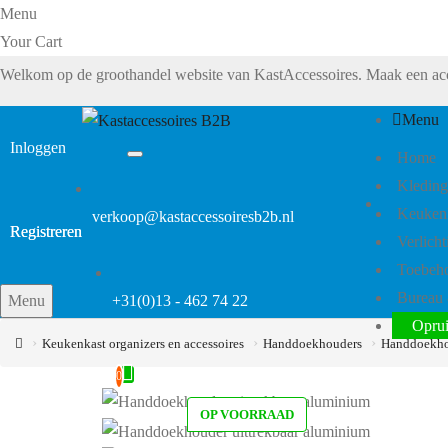
Menu
Your Cart
Welkom op de groothandel website van KastAccessoires. Maak een acc
Menu
Inloggen
Home
Kleding
Keukenk
verkoop@kastaccessoiresb2b.nl
Registreren
Registreren
Verlicht
Toebeh
Bureau 
Menu
+31(0)13 - 462 74 22
Opru
Keukenkast organizers en accessoires
Handdoekhouders
Handdoekhou
0
OP VOORRAAD