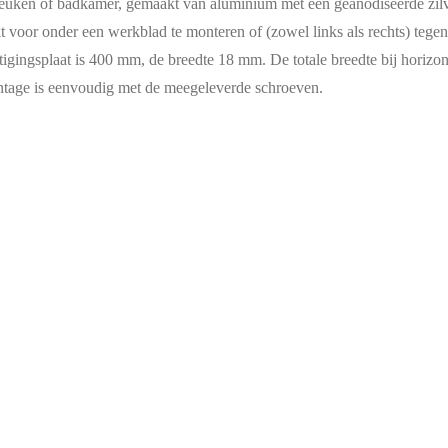
 keuken of badkamer, gemaakt van aluminium met een geanodiseerde zil
t voor onder een werkblad te monteren of (zowel links als rechts) tegen
stigingsplaat is 400 mm, de breedte 18 mm. De totale breedte bij hori
ntage is eenvoudig met de meegeleverde schroeven.