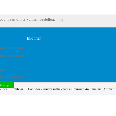
ount aan om te kunnen bestellen.
Inloggen
kast accessoires
ast accessoires
ing
oren
& Accessoires
iming
der uittrekbaar
Handdoekhouder uittrekbaar aluminium 440 mm met 3 armen