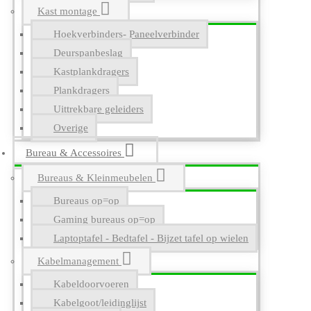
Kast montage
Hoekverbinders- Paneelverbinder
Deurspanbeslag
Kastplankdragers
Plankdragers
Uittrekbare geleiders
Overige
Bureau & Accessoires
Bureaus & Kleinmeubelen
Bureaus op=op
Gaming bureaus op=op
Laptoptafel - Bedtafel - Bijzet tafel op wielen
Kabelmanagement
Kabeldoorvoeren
Kabelgoot/leidinglijst