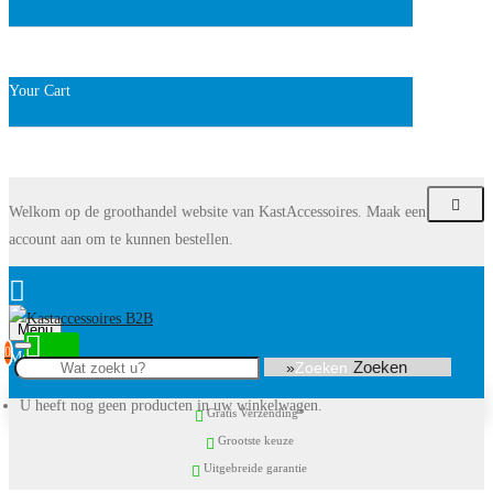
Your Cart
Welkom op de groothandel website van KastAccessoires. Maak een
account aan om te kunnen bestellen.
Menu
0
Zoeken
U heeft nog geen producten in uw winkelwagen.
Gratis Verzending*
Grootste keuze
Uitgebreide garantie