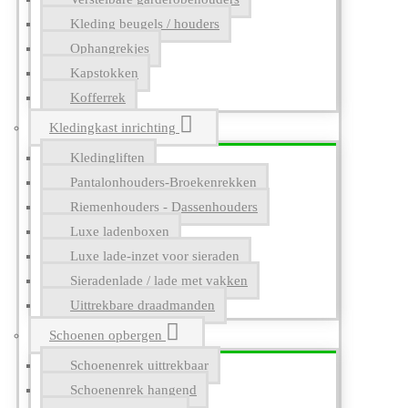
Kleding beugels / houders
Ophangrekjes
Kapstokken
Kofferrek
Kledingkast inrichting
Kledingliften
Pantalonhouders-Broekenrekken
Riemenhouders - Dassenhouders
Luxe ladenboxen
Luxe lade-inzet voor sieraden
Sieradenlade / lade met vakken
Uittrekbare draadmanden
Schoenen opbergen
Schoenenrek uittrekbaar
Schoenenrek hangend