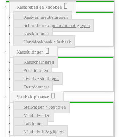
Kastgrepen en knoppen
Kast- en meubelgrepen
Schuifdeurkommen / inlaat-grepen
Kastknoppen
Handdoekhaak / Jashaak
Kastsluitingen
Kastscharnieren
Push to open
Overige sluitingen
Deurdempers
Meubels plaatsen
Stelwiggen / Stelpoten
Meubelwielen
Tafelpoten
Meubelvilt & glijders