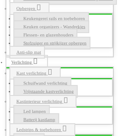
Opbergen
Keukengerei rails en toebehoren
Keuken organizers - Wandrekjes
Flessen- en glazenhouders
Stofzuiger en strijkijzer opbergen
Anti-slip mat
Verlichting
Kast verlichting
Schuifwand verlichting
Vrijstaande kastverlichting
Kastinterieur verlichting
Led lampen
Batterij kastlamp
Ledstrips & toebehoren