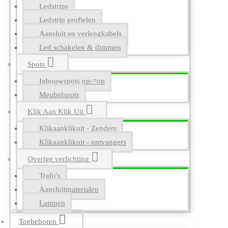
Ledstrips
Ledstrip profielen
Aansluit en verlengkabels
Led schakelen & dimmen
Spots
Inbouwspots op-=op
Meubelspots
Klik Aan Klik Uit
Klikaanklikuit - Zenders
Klikaanklikuit - ontvangers
Overige verlichting
Trafo's
Aansluitmaterialen
Lampen
Toebehoren