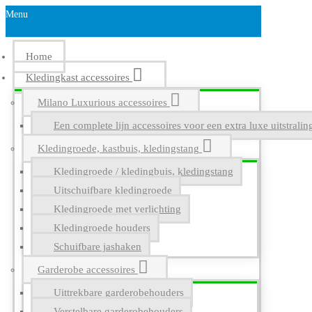
Menu
Home
Kledingkast accessoires
Milano Luxurious accessoires
Een complete lijn accessoires voor een extra luxe uitstrali
Kledingroede, kastbuis, kledingstang
Kledingroede / kledingbuis, kledingstang
Uitschuifbare kledingroede
Kledingroede met verlichting
Kledingroede houders
Schuifbare jashaken
Garderobe accessoires
Uittrekbare garderobehouders
Verstelbare garderobehouders