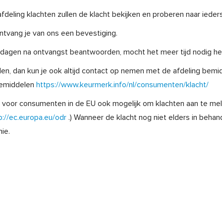
deling klachten zullen de klacht bekijken en proberen naar ied
ntvang je van ons een bevestiging.
14 dagen na ontvangst beantwoorden, mocht het meer tijd nodig heb
tellen, dan kun je ook altijd contact op nemen met de afdeling bemi
 bemiddelen
https://www.keurmerk.info/nl/consumenten/klacht/
et voor consumenten in de EU ook mogelijk om klachten aan te m
p://ec.europa.eu/odr
.) Wanneer de klacht nog niet elders in behand
ie.