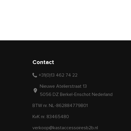
Contact
+31(0)13 462 74 22
Nieuwe Atelierstraat 13
5056 DZ Berkel-Enschot Nederland
BTW nr. NL-862884779B01
KvK nr. 83465480
verkoop@kastaccessoiresb2b.nl