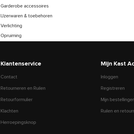
Garderobe accessoires
IJzerwaren & toebehoren
Verlichting
Opruiming
Klantenservice
Mijn Kast A
Contact
Inloggen
Retourneren en Ruilen
Registreren
Retourformulier
Mijn bestellinge
Klachten
Ruilen en retou
Herroepingsknop