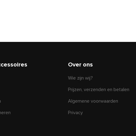
ccessoires
Over ons
Wie zijn wij?
Prijzen, verzenden en betalen
n
Algemene voorwaarden
rneren
Privacy