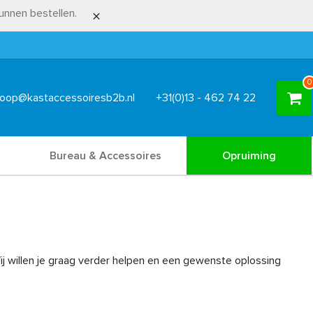
nnen bestellen.
0
oop@kastaccessoiresb2b.nl
+31(0)13 - 462 74 22
Bureau & Accessoires
Opruiming
Wij willen je graag verder helpen en een gewenste oplossing