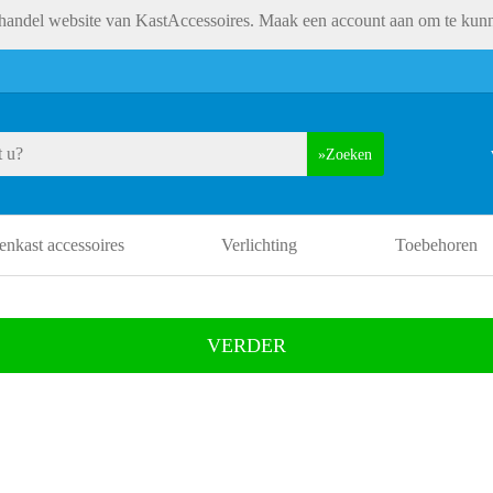
andel website van KastAccessoires. Maak een account aan om te kunn
Zoeken
nkast accessoires
Verlichting
Toebehoren
VERDER