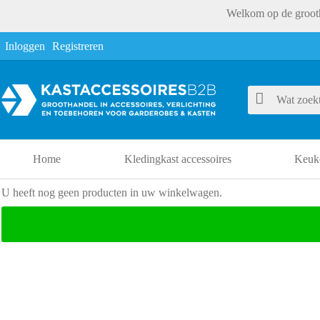
Welkom op de grooth
Inloggen
Registreren
Home
Kledingkast accessoires
Keuke
U heeft nog geen producten in uw winkelwagen.