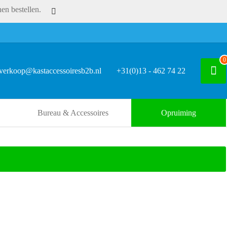
en bestellen.
0
verkoop@kastaccessoiresb2b.nl
+31(0)13 - 462 74 22
Bureau & Accessoires
Opruiming