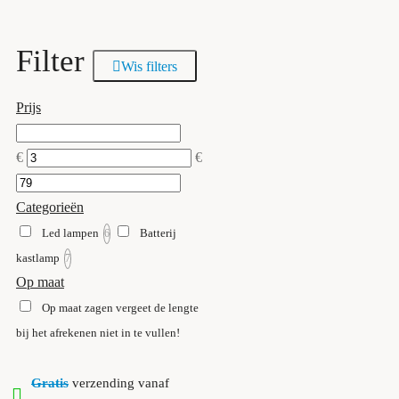
Filter
Wis filters
Prijs
€
€
Categorieën
Led lampen
Batterij
6
kastlamp
7
Op maat
Op maat zagen vergeet de lengte
bij het afrekenen niet in te vullen!
Gratis
verzending vanaf