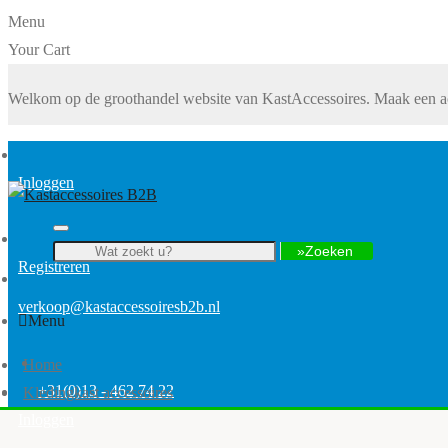
Menu
Your Cart
Welkom op de groothandel website van KastAccessoires. Maak een ac
Inloggen
Zoeken
Registreren
verkoop@kastaccessoiresb2b.nl
Menu
Home
+31(0)13 - 462 74 22
Kledingkast accessoires
Inloggen