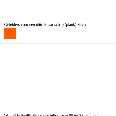
Geleiders voor een uittrekbaar schap (plank) zilver
Wand kledinglift zilver, verstelbaar van 60 tot 83 cm breed.