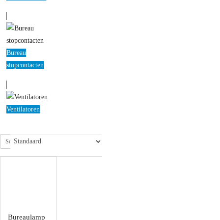
Bureau
stopcontacten
Ventilatoren
Sorteren op:
Bureaulamp