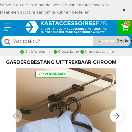
Welkom op de groothandel website van KastAccessoires.
Maak een account aan om te kunnen bestellen.
0
Zoeken
Gratis Verzending*
Grootste keuze
Uitgebreide garantie
GARDEROBESTANG UITTREKBAAR CHROOM
OP VOORRAAD