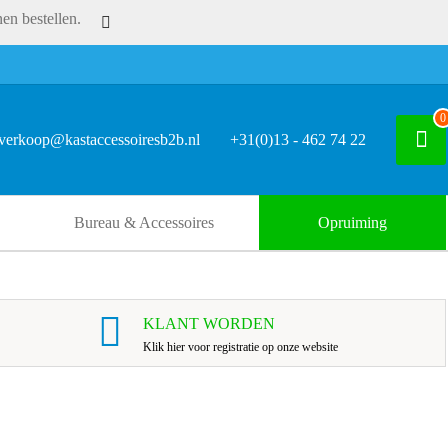
en bestellen.
0
verkoop@kastaccessoiresb2b.nl
+31(0)13 - 462 74 22
Bureau & Accessoires
Opruiming
KLANT WORDEN
Klik hier voor registratie op onze website