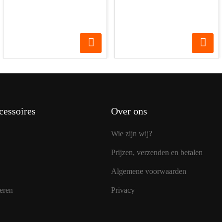
cessoires
Over ons
Wie zijn wij?
Prijzen, verzenden en betalen
Algemene voorwaarden
eren
Privacy