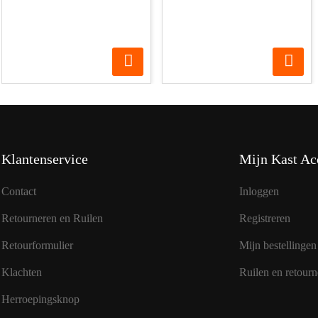
Klantenservice
Mijn Kast Ac
Contact
Inloggen
Retourneren en Ruilen
Registreren
Retourformulier
Mijn bestellingen
Klachten
Ruilen en retourn
Herroepingsknop