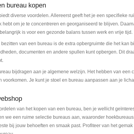
en bureau kopen
dt diverse voordelen. Allereerst geeft het je een specifieke rui
 hebt om je te concentreren en georganiseerd te blijven. Daar
elangrijk is voor een gezonde balans tussen werk en vrije tijd.
bezitten van een bureau is de extra opbergruimte die het kan b
gdheden, documenten en andere spullen kunt opbergen. Dit draa
t.
reau bijdragen aan je algemene welzijn. Het hebben van een c
en voorkomen. Je kunt je stoel en bureau aanpassen aan je lich
 webshop
ordelen van het kopen van een bureau, ben je wellicht geïnter
den we een ruime selectie bureaus aan, waaronder hoekbureaus 
este bij jouw behoeften en smaak past. Profiteer van het gemak v
bureau.