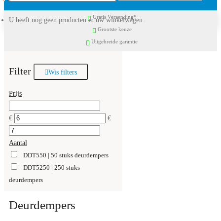
Gratis Verzending*
U heeft nog geen producten in uw winkelwagen.
Grootste keuze
Uitgebreide garantie
Filter
Wis filters
Prijs
€
€
Aantal
DDT550 | 50 stuks deurdempers
DDT5250 | 250 stuks
deurdempers
Deurdempers