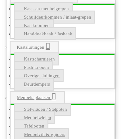
Kast- en meubelgrepen
Schuifdeurkommen / inlaat-grepen
Kastknoppen
Handdoekhaak / Jashaak
Kastsluitingen
Kastscharnieren
Push to open
Overige sluitingen
Deurdempers
Meubels plaatsen
Stelwiggen / Stelpoten
Meubelwielen
Tafelpoten
Meubelvilt & glijders