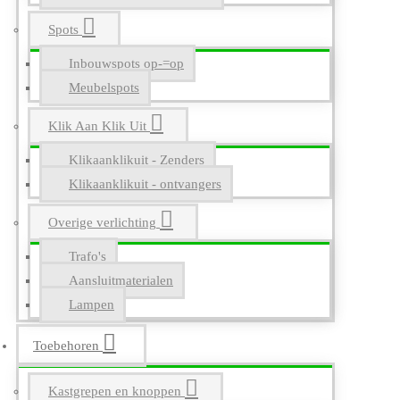
Spots
Inbouwspots op-=op
Meubelspots
Klik Aan Klik Uit
Klikaanklikuit - Zenders
Klikaanklikuit - ontvangers
Overige verlichting
Trafo's
Aansluitmaterialen
Lampen
Toebehoren
Kastgrepen en knoppen