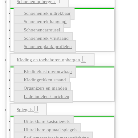
Schoenen opbergen
Schoenenrek uittrekbaar
Schoenenrek hangend
Schoenencarrousel
Schoenenrek vrijstaand
Schoenenplank profielen
Kleding en toebehoren opbergen
Kledingkast opvouwbaar
Kledingrekken staand
Organizers en manden
Lade indelen / inrichten
Spiegels
Uittrekbare kastspiegels
Uittrekbare opmaakspiegels