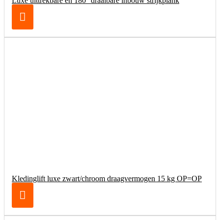
Luxe uittrekbare en 180° draaibare inbouw strijkplank
Kledinglift luxe zwart/chroom draagvermogen 15 kg OP=OP