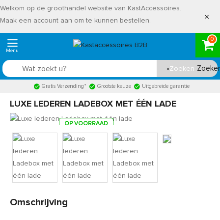
Welkom op de groothandel website van KastAccessoires.
Maak een account aan om te kunnen bestellen.
0
Zoeken
Gratis Verzending*
Grootste keuze
Uitgebreide garantie
LUXE LEDEREN LADEBOX MET ÉÉN LADE
OP VOORRAAD
Product code:
MLG3850
Snel in huis, 1 á 2 werkdagen
Omschrijving