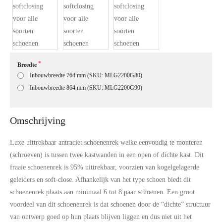
Product code:
MLG2200
Snel in huis, 1 á 2 werkdagen
Breedte
Inbouwbreedte 764 mm (SKU: MLG2200G80)
Inbouwbreedte 864 mm (SKU: MLG2200G90)
Omschrijving
Luxe uittrekbaar antraciet schoenenrek welke eenvoudig te monteren
(schroeven) is tussen twee kastwanden in een open of dichte kast. Dit
fraaie schoenenrek is 95% uittrekbaar, voorzien van kogelgelagerde
geleiders en soft-close. Afhankelijk van het type schoen biedt dit
schoenenrek plaats aan minimaal 6 tot 8 paar schoenen. Een groot
voordeel van dit schoenenrek is dat schoenen door de “dichte” structuur
van ontwerp goed op hun plaats blijven liggen en dus niet uit het