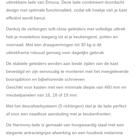
uittrekbare lade van Emuca. Deze lade combineert doordacht
design met optimale functionaliteit, zodat elk hoekje van je kast
efficiënt wordt benut.
Dankzij de verborgen soft-close geleiders met volledige uittrek
heb je moeiteloos toegang tot al je keukengerei, potten en
voorraad. Met een draagvermogen tot 30 kg is dit
uittrekframe robuust genoeg voor dagelijks gebruik.
De stabiele geleiders worden aan beide zijden van de kast
bevestigd en zijn eenvoudig te monteren met het meegeleverde
boorsjabloon en bijbehorende schroeven.
Geschikt voor kasten met een minimale diepte van 460 mm en
meubelpanelen van 16, 18 of 19 mm.
Met het deurafstelsysteem (5 richtingen) stel je de lade perfect
af voor een naadloze aansluiting met je keukenfronten.
De Harmony-lade is gemaakt van hoogwaardig staal met een
elegante antracietgrijze afwerking en een houtlook melamine